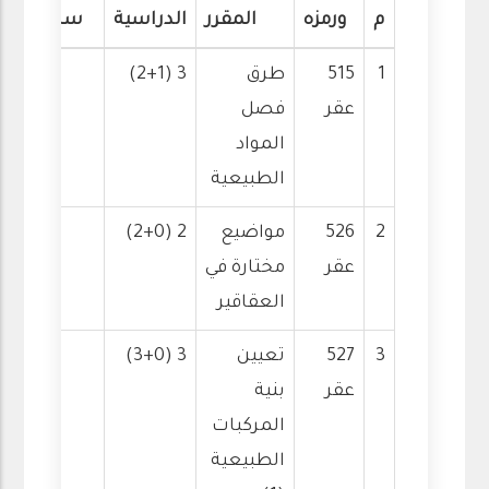
م
ورمزه
المقرر
الدراسية
سابق
1
515
طرق
3 (2+1)
عقر
فصل
المواد
الطبيعية
2
526
مواضيع
2 (2+0)
عقر
مختارة في
العقاقير
3
527
تعيين
3 (3+0)
عقر
بنية
المركبات
الطبيعية